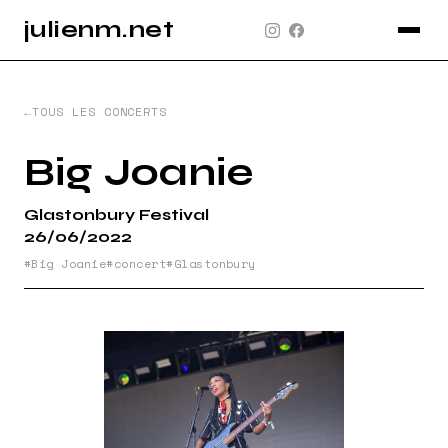
julienm.net
CONCERT
GLASTONBURY
TOUS LES CONCERTS
PAYSAGE
Big Joanie
SPORT
Glastonbury Festival
INFO
26/06/2022
PLAN DU SITE
Big Joanie
concert
Glastonbury