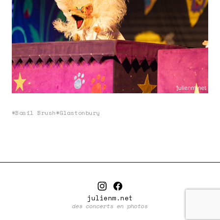
Basil Brush
Glastonbury
julienm.net
des concerts en photos