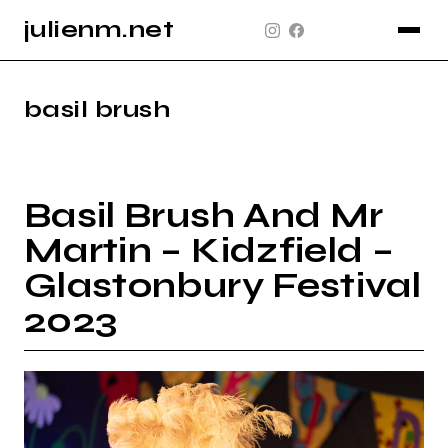
julienm.net
CONCERT
GLASTONBURY
basil brush
PAYSAGE
SPORT
Basil Brush And Mr
INFO
Martin – Kidzfield –
PLAN DU SITE
Glastonbury Festival
2023