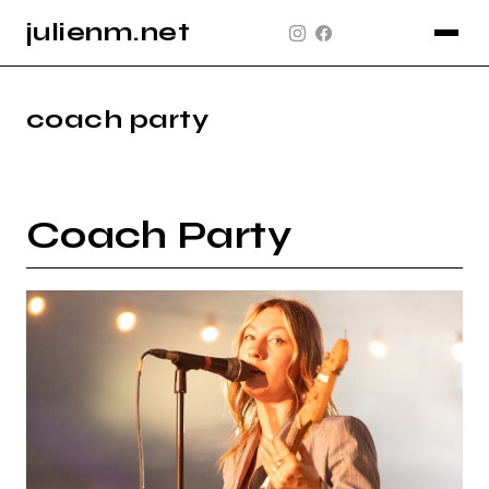
julienm.net
CONCERT
GLASTONBURY
coach party
PAYSAGE
SPORT
Coach Party
INFO
PLAN DU SITE