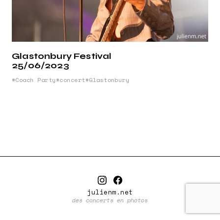
Glastonbury Festival
25/06/2023
Coach Party
concert
Glastonbury
julienm.net
des concerts en photos