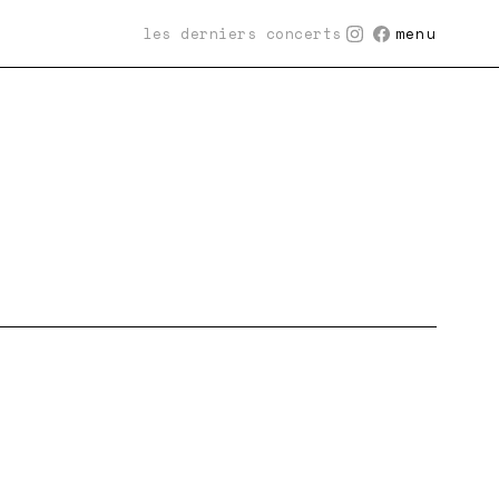
les derniers concerts
menu