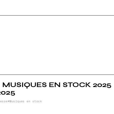
RT
NBURY
E
al MUSIQUES EN STOCK 2025
2025
esse
Musiques en stock