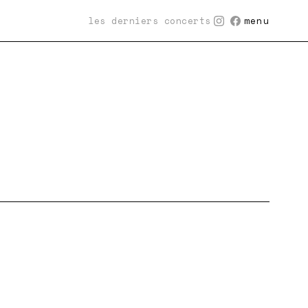
les derniers concerts
menu