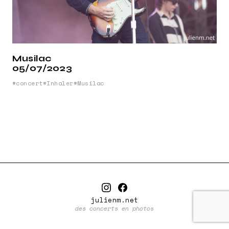
Musilac
05/07/2023
concert
Inhaler
Musilac
julienm.net
des concerts en photos