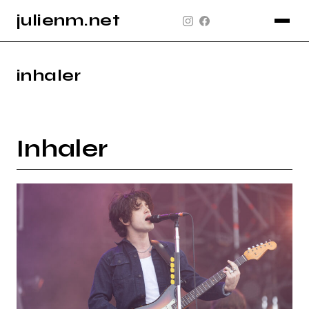
julienm.net
CONCERT
GLASTONBURY
inhaler
PAYSAGE
SPORT
Inhaler
INFO
PLAN DU SITE