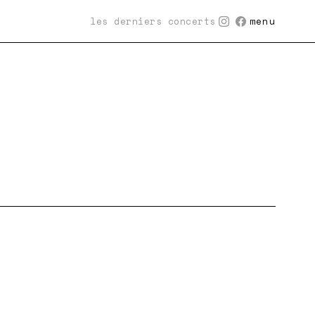
les derniers concerts
menu