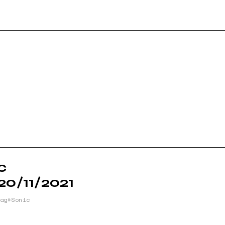
RT
NBURY
E
c
20/11/2021
ag
Sonic