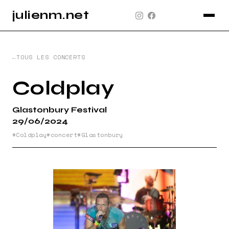
julienm.net
CONCERT
GLASTONBURY
TOUS LES CONCERTS
PAYSAGE
Coldplay
SPORT
Glastonbury Festival
INFO
29/06/2024
PLAN DU SITE
Coldplay
concert
Glastonbury