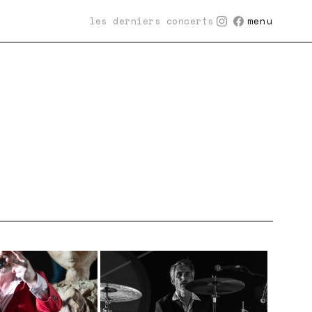
les derniers concerts
menu