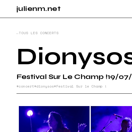
julienm.net
CONCE
TOUS LES CONCERTS
GLASTO
Dionyso
PAYSAG
Festival Sur Le Champ !
19/07
concert
dionysos
Festival Sur le Champ !
SPORT
INFO