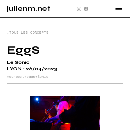
julienm.net
CONCERT
GLASTONBURY
TOUS LES CONCERTS
PAYSAGE
EggS
SPORT
Le Sonic
INFO
LYON - 26/04/2023
PLAN DU SITE
concert
eggs
Sonic