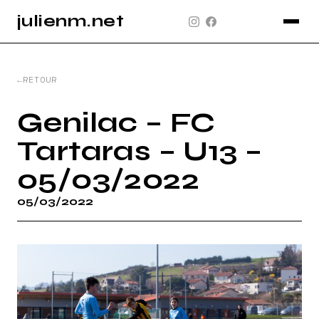
julienm.net
CONCERT
GLASTONBURY
RETOUR
PAYSAGE
Genilac – FC
SPORT
Tartaras – U13 –
INFO
05/03/2022
PLAN DU SITE
05/03/2022