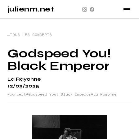
julienm.net
CONCERT
GLASTONBURY
TOUS LES CONCERTS
PAYSAGE
Godspeed You!
SPORT
Black Emperor
INFO
La Rayonne
PLAN DU SITE
12/03/2025
concert
Godspeed You! Black Emperor
La Rayonne