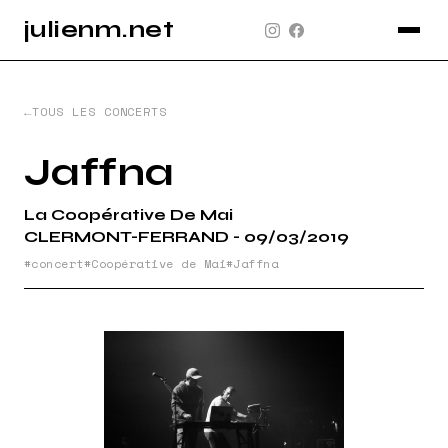
julienm.net
CONCERT
GLASTONBURY
TOUS LES CONCERTS
PAYSAGE
Jaffna
SPORT
La Coopérative De Mai
INFO
CLERMONT-FERRAND - 09/03/2019
PLAN DU SITE
concert
Coopérative de Mai
Jaffna