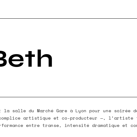
RT
NBURY
Beth
E
t la salle du Marché Gare à Lyon pour une soirée d
complice artistique et co-producteur —, l’artiste 
rformance entre transe, intensité dramatique et co