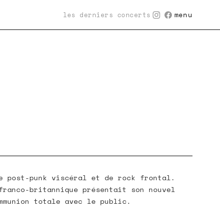
les derniers concerts
menu
e post-punk viscéral et de rock frontal.
franco-britannique présentait son nouvel
mmunion totale avec le public.