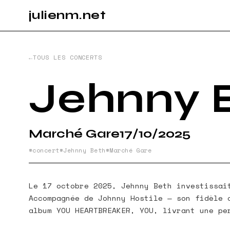
julienm.net
CONCE
TOUS LES CONCERTS
GLASTO
Jehnny 
PAYSAG
Marché Gare
17/10/2025
concert
Jehnny Beth
Marché Gare
SPORT
Le 17 octobre 2025, Jehnny Beth investissai
Accompagnée de Johnny Hostile — son fidèle 
INFO
album YOU HEARTBREAKER, YOU, livrant une pe