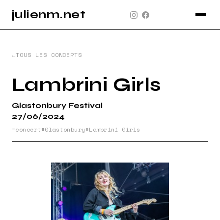
julienm.net
CONCERT
GLASTONBURY
TOUS LES CONCERTS
PAYSAGE
Lambrini Girls
SPORT
Glastonbury Festival
INFO
27/06/2024
PLAN DU SITE
concert
Glastonbury
Lambrini Girls