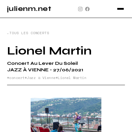
julienm.net
CONCERT
GLASTONBURY
TOUS LES CONCERTS
PAYSAGE
Lionel Martin
SPORT
Concert Au Lever Du Soleil
INFO
JAZZ À VIENNE - 27/06/2021
PLAN DU SITE
concert
Jazz à Vienne
Lionel Martin