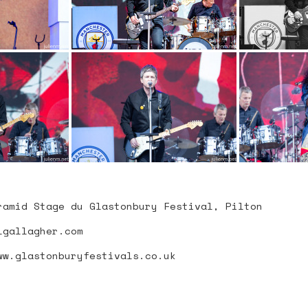
 SITE
ramid Stage du Glastonbury Festival, Pilton
lgallagher.com
ww.glastonburyfestivals.co.uk