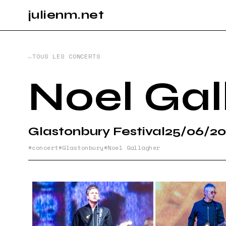
julienm.net
CONCE
TOUS LES CONCERTS
GLASTO
Noel Gal
PAYSAG
Glastonbury Festival
25/06/20
concert
Glastonbury
Noel Gallagher
SPORT
INFO