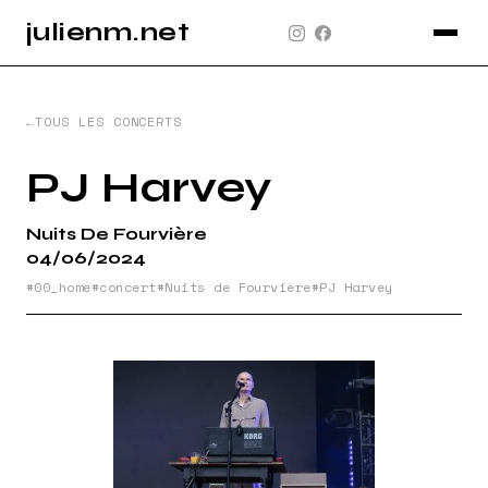
julienm.net
CONCERT
GLASTONBURY
TOUS LES CONCERTS
PAYSAGE
PJ Harvey
SPORT
Nuits De Fourvière
INFO
04/06/2024
PLAN DU SITE
00_home
concert
Nuits de Fourvière
PJ Harvey