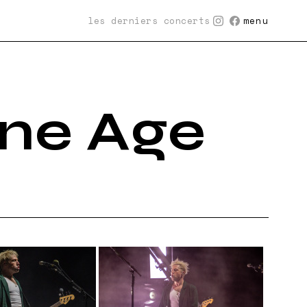
les derniers concerts
menu
one Age