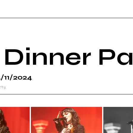
RT
NBURY
 Dinner Pa
E
/11/2024
rty