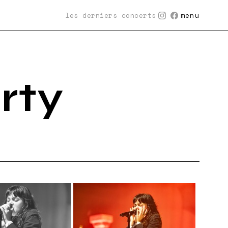
les derniers concerts
menu
rty