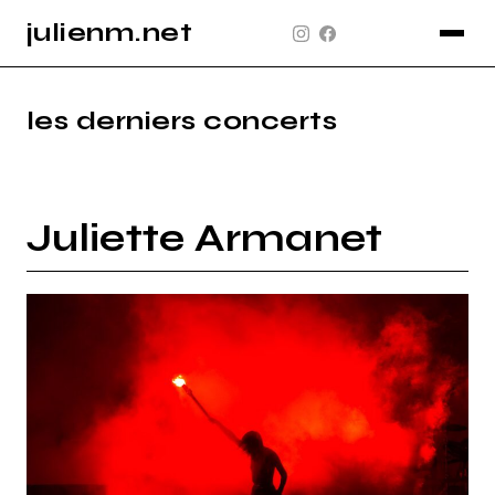
julienm.net
CONCERT
GLASTONBURY
les derniers concerts
PAYSAGE
SPORT
Juliette Armanet
INFO
PLAN DU SITE