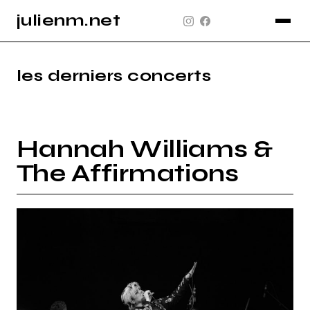
julienm.net
CONCERT
GLASTONBURY
les derniers concerts
PAYSAGE
SPORT
Hannah Williams &
INFO
The Affirmations
PLAN DU SITE