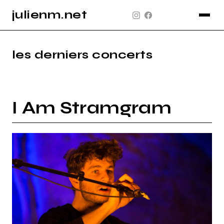
julienm.net
CONCERT
GLASTONBURY
les derniers concerts
PAYSAGE
SPORT
I Am Stramgram
INFO
PLAN DU SITE