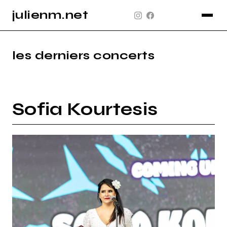
julienm.net
CONCERT
GLASTONBURY
les derniers concerts
PAYSAGE
SPORT
Sofia Kourtesis
INFO
PLAN DU SITE