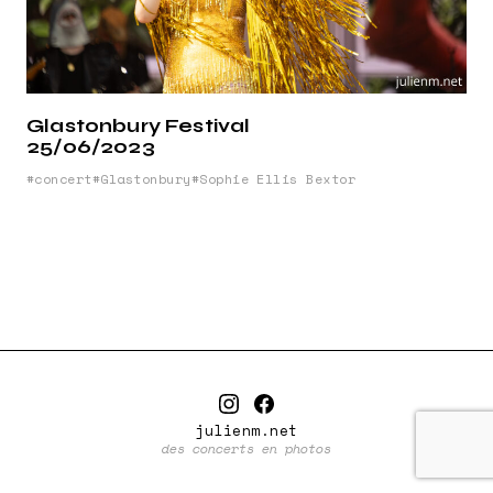
Glastonbury Festival
25/06/2023
concert
Glastonbury
Sophie Ellis Bextor
julienm.net
des concerts en photos