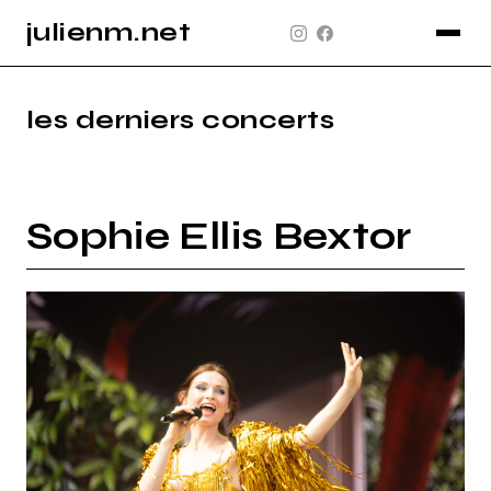
julienm.net
CONCERT
GLASTONBURY
les derniers concerts
PAYSAGE
SPORT
Sophie Ellis Bextor
INFO
PLAN DU SITE