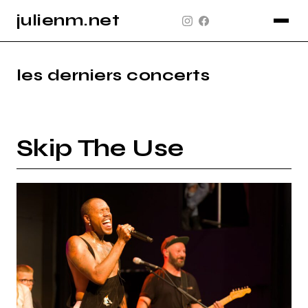
julienm.net
CONCERT
GLASTONBURY
les derniers concerts
PAYSAGE
SPORT
Skip The Use
INFO
PLAN DU SITE