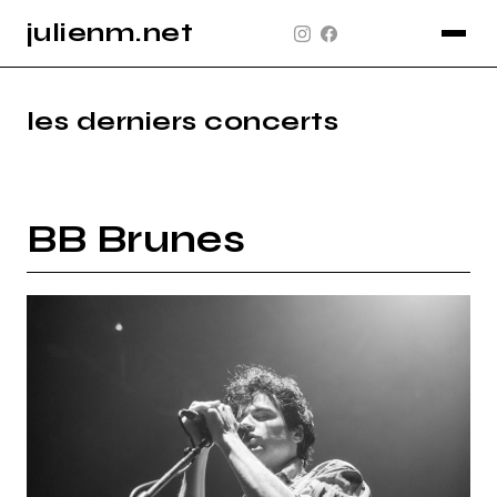
julienm.net
CONCERT
GLASTONBURY
les derniers concerts
PAYSAGE
SPORT
BB Brunes
INFO
PLAN DU SITE