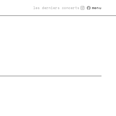
les derniers concerts
menu