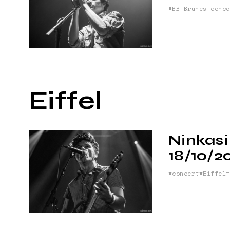
BB Brunes
conce
Eiffel
Ninkasi
18/10/2
concert
Eiffel