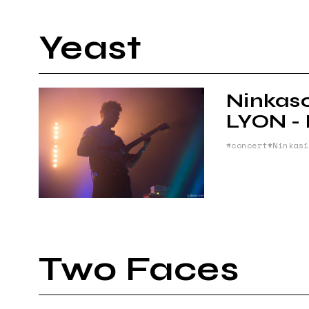
Yeast
Ninkas
LYON -
concert
Ninkasi
Two Faces