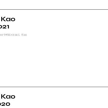
 Kao
021
ert
Ninkasi Kao
 Kao
020