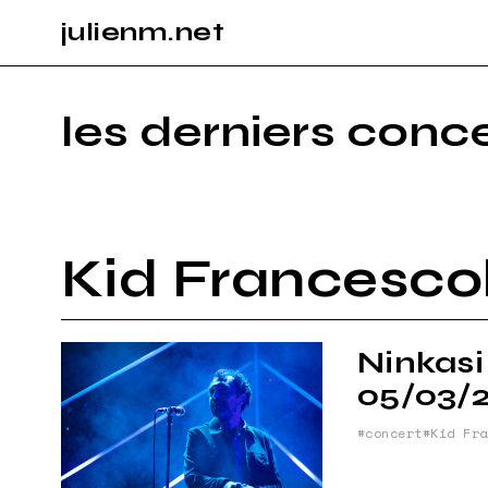
julienm.net
CONCE
les derniers conc
GLASTO
PAYSAG
Kid Francescol
SPORT
Ninkasi
05/03/
concert
Kid Fra
INFO