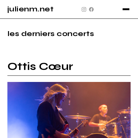
julienm.net
CONCERT
GLASTONBURY
les derniers concerts
PAYSAGE
SPORT
Ottis Cœur
INFO
PLAN DU SITE